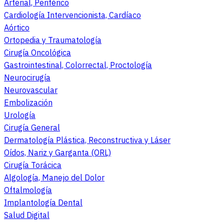
Arterial, Periférico
Cardiología Intervencionista, Cardíaco
Aórtico
Ortopedia y Traumatología
Cirugía Oncológica
Gastrointestinal, Colorrectal, Proctología
Neurocirugía
Neurovascular
Embolización
Urología
Cirugía General
Dermatología Plástica, Reconstructiva y Láser
Oídos, Nariz y Garganta (ORL)
Cirugía Torácica
Algología, Manejo del Dolor
Oftalmología
Implantología Dental
Salud Digital