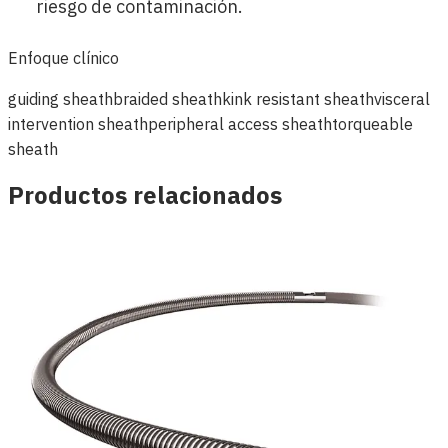
riesgo de contaminación.
Enfoque clínico
guiding sheath
braided sheath
kink resistant sheath
visceral
intervention sheath
peripheral access sheath
torqueable
sheath
Productos relacionados