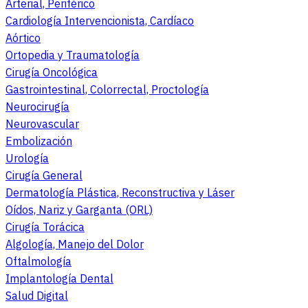
Arterial, Periférico
Cardiología Intervencionista, Cardíaco
Aórtico
Ortopedia y Traumatología
Cirugía Oncológica
Gastrointestinal, Colorrectal, Proctología
Neurocirugía
Neurovascular
Embolización
Urología
Cirugía General
Dermatología Plástica, Reconstructiva y Láser
Oídos, Nariz y Garganta (ORL)
Cirugía Torácica
Algología, Manejo del Dolor
Oftalmología
Implantología Dental
Salud Digital