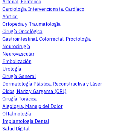
Arterial, Periférico
Cardiología Intervencionista, Cardíaco
Aórtico
Ortopedia y Traumatología
Cirugía Oncológica
Gastrointestinal, Colorrectal, Proctología
Neurocirugía
Neurovascular
Embolización
Urología
Cirugía General
Dermatología Plástica, Reconstructiva y Láser
Oídos, Nariz y Garganta (ORL)
Cirugía Torácica
Algología, Manejo del Dolor
Oftalmología
Implantología Dental
Salud Digital