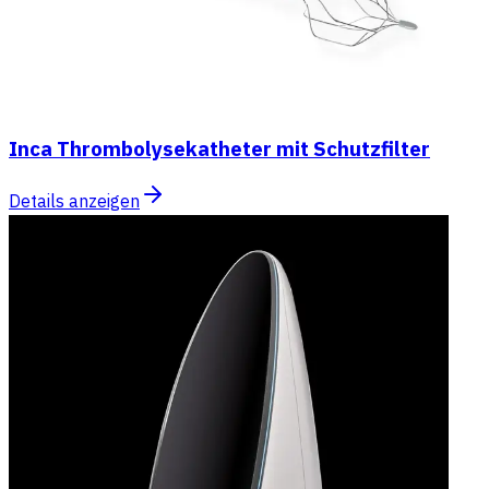
Inca Thrombolysekatheter mit Schutzfilter
Details anzeigen