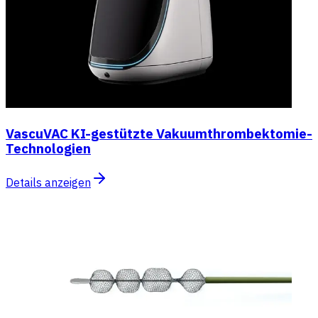
VascuVAC KI-gestützte Vakuumthrombektomie-
Technologien
Details anzeigen