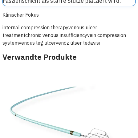
Faszienschicht als starre Stütze platziert wird.
Klinischer Fokus
internal compression therapy
venous ulcer
treatment
chronic venous insufficiency
vein compression
system
venous leg ulcer
venöz ülser tedavisi
Verwandte Produkte