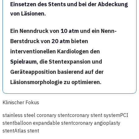
Einsetzen des Stents und bei der Abdeckung
von Läsionen.
Ein Nenndruck von
10 atm
und ein Nenn-
Berstdruck von
20 atm
bieten
interventionellen Kardiologen den
Spielraum
, die Stentexpansion und
Geräteapposition basierend auf der
Läsionsmorphologie zu optimieren.
Klinischer Fokus
stainless steel coronary stent
coronary stent system
PCI
stent
balloon expandable stent
coronary angioplasty
stent
Atlas stent