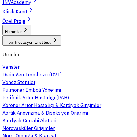
INVAcademy
Klinik Kanıt
Özel Proje
Hizmetler
Tıbbi İnovasyon Enstitüsü
Ürünler
Varisler
Derin Ven Trombozu (DVT)
Venöz Stentler
Pulmoner Emboli Yönetimi
Periferik Arter Hastalığı (PAH)
Koroner Arter Hastalığı & Kardiyak Girişimler
Aortik Anevrizma & Diseksiyon Onarımı
Kardiyak Cerrahi Aletleri
Nörovasküler Girişimler
Nöro, Omurga & Kranyal