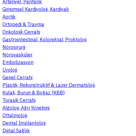
Arteriyel, Periferik
Girişimsel Kardiyoloji, Kardiyak
Aortik
Ortopedi & Travma
Onkolojik Cerrahi
Gastrointestinal, Kolorektal, Proktoloji
Nöroşirurji
Nörovasküler
Embolizasyon
Üroloji
Genel Cerrahi
Plastik, Rekonstrüktif & Lazer Dermatoloji
Kulak, Burun & Boğaz (KBB)
Torasik Cerrahi
Algoloji, Ağrı Yönetimi
Oftalmoloji
Dental İmplantoloji
Dijital Sağlık