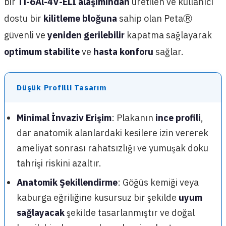
bir
Ti-6Al-4V-ELI alaşımından
üretilen ve kullanıcı
dostu bir
kilitleme bloğuna
sahip olan PetaⓇ
güvenli ve
yeniden gerilebilir
kapatma sağlayarak
optimum stabilite
ve
hasta konforu
sağlar.
Düşük Profilli Tasarım
Minimal İnvaziv Erişim
: Plakanın
ince profili
,
dar anatomik alanlardaki kesilere izin vererek
ameliyat sonrası rahatsızlığı ve yumuşak doku
tahrişi riskini azaltır.
Anatomik Şekillendirme
: Göğüs kemiği veya
kaburga eğriliğine kusursuz bir şekilde
uyum
sağlayacak
şekilde tasarlanmıştır ve doğal