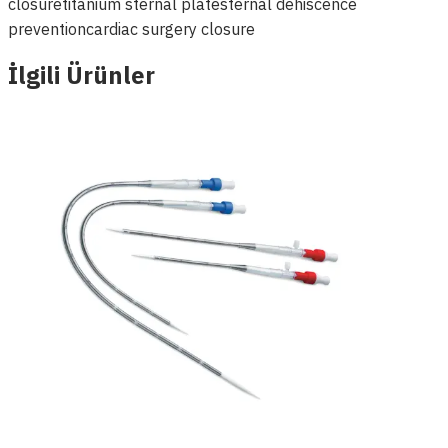
closure
titanium sternal plate
sternal dehiscence
prevention
cardiac surgery closure
İlgili Ürünler