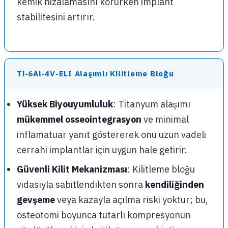
kemik hizalamasını korurken implant
stabilitesini artırır.
Ti-6Al-4V-ELI Alaşımlı Kilitleme Bloğu
Yüksek Biyouyumluluk
: Titanyum alaşımı
mükemmel osseointegrasyon
ve minimal
inflamatuar yanıt göstererek onu uzun vadeli
cerrahi implantlar için uygun hale getirir.
Güvenli Kilit Mekanizması
: Kilitleme bloğu
vidasıyla sabitlendikten sonra
kendiliğinden
gevşeme
veya kazayla açılma riski yoktur; bu,
osteotomi boyunca tutarlı kompresyonun