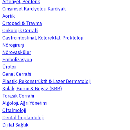
Arteriyel, Periferik
Girişimsel Kardiyoloji, Kardiyak
Aortik
Ortopedi & Travma
Onkolojik Cerrahi
Gastrointestinal, Kolorektal, Proktoloji
Nöroşirurji
Nörovasküler
Embolizasyon
Üroloji
Genel Cerrahi
Plastik, Rekonstrüktif & Lazer Dermatoloji
Kulak, Burun & Boğaz (KBB)
Torasik Cerrahi
Algoloji, Ağrı Yönetimi
Oftalmoloji
Dental İmplantoloji
Dijital Sağlık