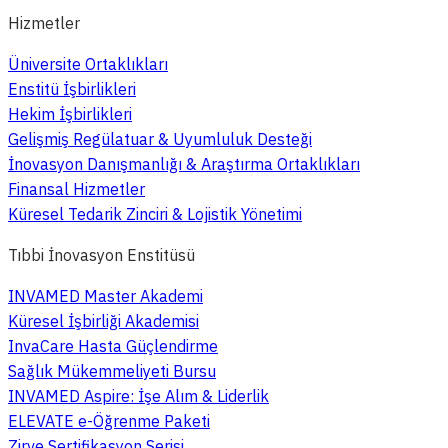
Hizmetler
Üniversite Ortaklıkları
Enstitü İşbirlikleri
Hekim İşbirlikleri
Gelişmiş Regülatuar & Uyumluluk Desteği
İnovasyon Danışmanlığı & Araştırma Ortaklıkları
Finansal Hizmetler
Küresel Tedarik Zinciri & Lojistik Yönetimi
Tıbbi İnovasyon Enstitüsü
INVAMED Master Akademi
Küresel İşbirliği Akademisi
InvaCare Hasta Güçlendirme
Sağlık Mükemmeliyeti Bursu
INVAMED Aspire: İşe Alım & Liderlik
ELEVATE e-Öğrenme Paketi
Zirve Sertifikasyon Serisi