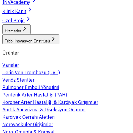
INVAcademy
Klinik Kanıt
Özel Proje
Hizmetler
Tıbbi İnovasyon Enstitüsü
Ürünler
Varisler
Derin Ven Trombozu (DVT)
Venöz Stentler
Pulmoner Emboli Yönetimi
Periferik Arter Hastalığı (PAH)
Koroner Arter Hastalığı & Kardiyak Girişimler
Aortik Anevrizma & Diseksiyon Onarımı
Kardiyak Cerrahi Aletleri
Nörovasküler Girişimler
Nöro, Omurga & Kranyal