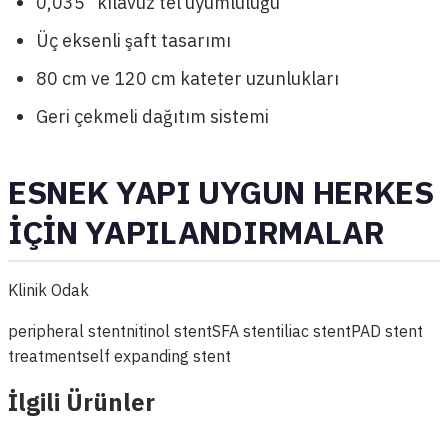
0,035” kılavuz tel uyumluluğu
Üç eksenli şaft tasarımı
80 cm ve 120 cm kateter uzunlukları
Geri çekmeli dağıtım sistemi
ESNEK YAPI UYGUN HERKES
İÇİN YAPILANDIRMALAR
Klinik Odak
peripheral stent
nitinol stent
SFA stent
iliac stent
PAD stent
treatment
self expanding stent
İlgili Ürünler