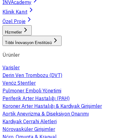
INVAcademy
Klinik Kanıt
Özel Proje
Hizmetler
Tıbbi İnovasyon Enstitüsü
Ürünler
Varisler
Derin Ven Trombozu (DVT)
Venöz Stentler
Pulmoner Emboli Yönetimi
Periferik Arter Hastalığı (PAH)
Koroner Arter Hastalığı & Kardiyak Girişimler
Aortik Anevrizma & Diseksiyon Onarımı
Kardiyak Cerrahi Aletleri
Nörovasküler Girişimler
Nöro, Omurga & Kranyal