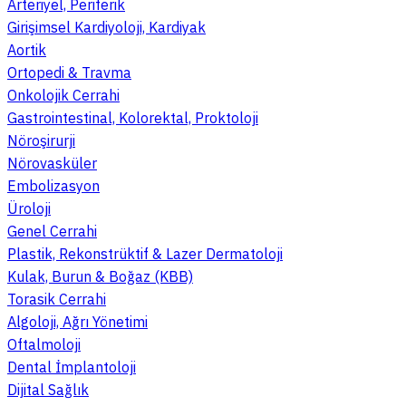
Arteriyel, Periferik
Girişimsel Kardiyoloji, Kardiyak
Aortik
Ortopedi & Travma
Onkolojik Cerrahi
Gastrointestinal, Kolorektal, Proktoloji
Nöroşirurji
Nörovasküler
Embolizasyon
Üroloji
Genel Cerrahi
Plastik, Rekonstrüktif & Lazer Dermatoloji
Kulak, Burun & Boğaz (KBB)
Torasik Cerrahi
Algoloji, Ağrı Yönetimi
Oftalmoloji
Dental İmplantoloji
Dijital Sağlık