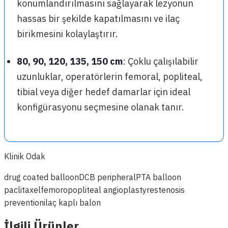
konumlandırılmasını sağlayarak lezyonun
hassas bir şekilde kapatılmasını ve ilaç
birikmesini kolaylaştırır.
80, 90, 120, 135, 150 cm
: Çoklu çalışılabilir
uzunluklar, operatörlerin femoral, popliteal,
tibial veya diğer hedef damarlar için ideal
konfigürasyonu seçmesine olanak tanır.
Klinik Odak
drug coated balloon
DCB peripheral
PTA balloon
paclitaxel
femoropopliteal angioplasty
restenosis
prevention
ilaç kaplı balon
İlgili Ürünler