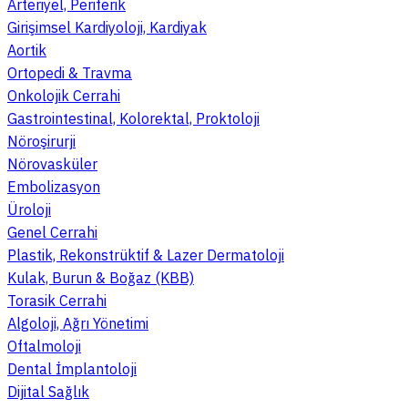
Arteriyel, Periferik
Girişimsel Kardiyoloji, Kardiyak
Aortik
Ortopedi & Travma
Onkolojik Cerrahi
Gastrointestinal, Kolorektal, Proktoloji
Nöroşirurji
Nörovasküler
Embolizasyon
Üroloji
Genel Cerrahi
Plastik, Rekonstrüktif & Lazer Dermatoloji
Kulak, Burun & Boğaz (KBB)
Torasik Cerrahi
Algoloji, Ağrı Yönetimi
Oftalmoloji
Dental İmplantoloji
Dijital Sağlık