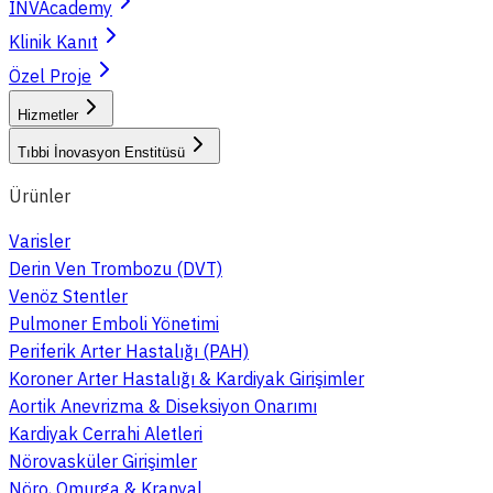
INVAcademy
Klinik Kanıt
Özel Proje
Hizmetler
Tıbbi İnovasyon Enstitüsü
Ürünler
Varisler
Derin Ven Trombozu (DVT)
Venöz Stentler
Pulmoner Emboli Yönetimi
Periferik Arter Hastalığı (PAH)
Koroner Arter Hastalığı & Kardiyak Girişimler
Aortik Anevrizma & Diseksiyon Onarımı
Kardiyak Cerrahi Aletleri
Nörovasküler Girişimler
Nöro, Omurga & Kranyal