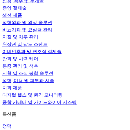
신경, 척추 및 두개골
종양 절제술
색전 제품
정형외과 및 외상 솔루션
비뇨기과 및 요실금 관리
치질 및 치루 관리
위장관 및 담도 스텐트
이비인후과 및 연조직 절제술
안과 및 시력 케어
통증 관리 및 척추
지혈 및 조직 봉합 솔루션
성형, 미용 및 피부과 시술
치과 제품
디지털 헬스 및 원격 모니터링
종합 카테터 및 가이드와이어 시스템
특산품
정맥