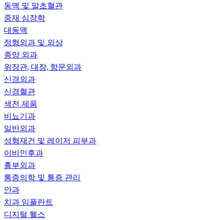
동맥 및 말초혈관
중재 심장학
대동맥
정형외과 및 외상
종양 외과
위장관, 대장, 항문외과
신경외과
신경혈관
색전 제품
비뇨기과
일반외과
성형재건 및 레이저 피부과
이비인후과
흉부외과
통증의학 및 통증 관리
안과
치과 임플란트
디지털 헬스