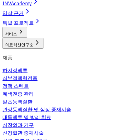
INVAcademy
임상 근거
특별 프로젝트
서비스
의료혁신연구소
제품
하지정맥류
심부정맥혈전증
정맥 스텐트
폐색전증 관리
말초동맥질환
관상동맥질환 및 심장 중재시술
대동맥류 및 박리 치료
심장외과 기구
신경혈관 중재시술