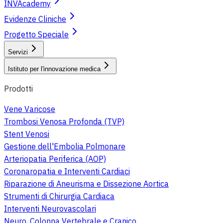
INVAcademy
Evidenze Cliniche
Progetto Speciale
Servizi
Istituto per l'innovazione medica
Prodotti
Vene Varicose
Trombosi Venosa Profonda (TVP)
Stent Venosi
Gestione dell'Embolia Polmonare
Arteriopatia Periferica (AOP)
Coronaropatia e Interventi Cardiaci
Riparazione di Aneurisma e Dissezione Aortica
Strumenti di Chirurgia Cardiaca
Interventi Neurovascolari
Neuro, Colonna Vertebrale e Cranico