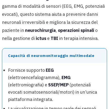
gamma di modalità di sensori (EEG, EMG, potenziali
evocati), questo sistema aiuta a prevenire danni
neuronali irreversibili e migliora la sicurezza del
paziente in
neurochirurgia
,
operazioni spinali
o
nella gestione di
ictus
e
TBI
in terapia intensiva.
Capacità di neuromonitoraggio multimodale
Fornisce supporto
EEG
(elettroencefalogramma),
EMG
(elettromiografia) e
SSEP/MEP
(potenziali
evocati somatosensoriali/motori) in un'unica
piattaforma integrata.
La visualizzazione in tempo reale dei segnali