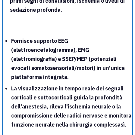
primi segni di convulsioni, ischemia o livelli di
sedazione profonda.
Fornisce supporto
EEG
(elettroencefalogramma),
EMG
(elettromiografia) e
SSEP/MEP
(potenziali
evocati somatosensoriali/motori) in un'unica
piattaforma integrata.
La visualizzazione in tempo reale dei segnali
corticali
e
sottocorticali
guida la profondità
dell'anestesia, rileva l'ischemia neurale o la
compromissione delle radici nervose e monitora
funzione neurale nella chirurgia complessasì.