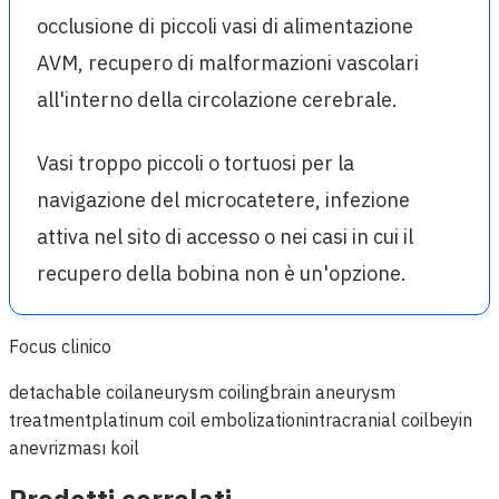
occlusione di piccoli vasi di alimentazione
AVM, recupero di malformazioni vascolari
all'interno della circolazione cerebrale.
Vasi troppo piccoli o tortuosi per la
navigazione del microcatetere, infezione
attiva nel sito di accesso o nei casi in cui il
recupero della bobina non è un'opzione.
Focus clinico
detachable coil
aneurysm coiling
brain aneurysm
treatment
platinum coil embolization
intracranial coil
beyin
anevrizması koil
Prodotti correlati