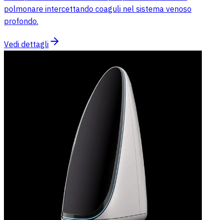
polmonare intercettando coaguli nel sistema venoso
profondo.
Vedi dettagli