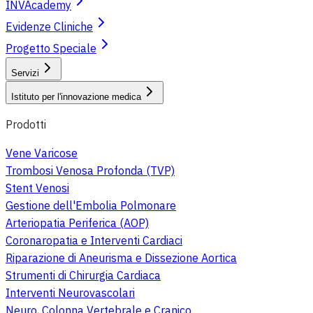
INVAcademy
Evidenze Cliniche
Progetto Speciale
Servizi
Istituto per l'innovazione medica
Prodotti
Vene Varicose
Trombosi Venosa Profonda (TVP)
Stent Venosi
Gestione dell'Embolia Polmonare
Arteriopatia Periferica (AOP)
Coronaropatia e Interventi Cardiaci
Riparazione di Aneurisma e Dissezione Aortica
Strumenti di Chirurgia Cardiaca
Interventi Neurovascolari
Neuro, Colonna Vertebrale e Cranico