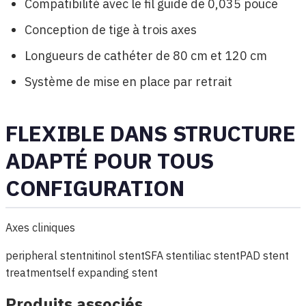
Compatibilité avec le fil guide de 0,035 pouce
Conception de tige à trois axes
Longueurs de cathéter de 80 cm et 120 cm
Système de mise en place par retrait
FLEXIBLE DANS STRUCTURE
ADAPTÉ POUR TOUS
CONFIGURATION
Axes cliniques
peripheral stent
nitinol stent
SFA stent
iliac stent
PAD stent
treatment
self expanding stent
Produits associés