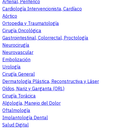
Arterial, Periférico
Cardiología Intervencionista, Cardíaco
Aórtico
Ortopedia y Traumatología
Cirugía Oncológica
Gastrointestinal, Colorrectal, Proctología
Neurocirugía
Neurovascular
Embolización
Urología
Cirugía General
Dermatología Plástica, Reconstructiva y Láser
Oídos, Nariz y Garganta (ORL)
Cirugía Torácica
Algología, Manejo del Dolor
Oftalmología
Implantología Dental
Salud Digital