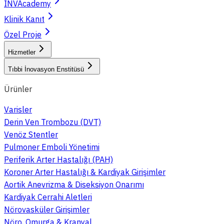
INVAcademy
Klinik Kanıt
Özel Proje
Hizmetler
Tıbbi İnovasyon Enstitüsü
Ürünler
Varisler
Derin Ven Trombozu (DVT)
Venöz Stentler
Pulmoner Emboli Yönetimi
Periferik Arter Hastalığı (PAH)
Koroner Arter Hastalığı & Kardiyak Girişimler
Aortik Anevrizma & Diseksiyon Onarımı
Kardiyak Cerrahi Aletleri
Nörovasküler Girişimler
Nöro, Omurga & Kranyal