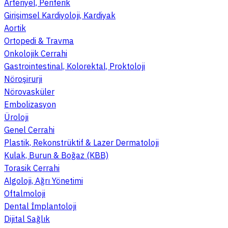
Arteriyel, Periferik
Girişimsel Kardiyoloji, Kardiyak
Aortik
Ortopedi & Travma
Onkolojik Cerrahi
Gastrointestinal, Kolorektal, Proktoloji
Nöroşirurji
Nörovasküler
Embolizasyon
Üroloji
Genel Cerrahi
Plastik, Rekonstrüktif & Lazer Dermatoloji
Kulak, Burun & Boğaz (KBB)
Torasik Cerrahi
Algoloji, Ağrı Yönetimi
Oftalmoloji
Dental İmplantoloji
Dijital Sağlık