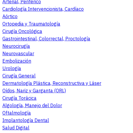
Arterial, Periférico
Cardiología Intervencionista, Cardíaco
Aórtico
Ortopedia y Traumatología
Cirugía Oncológica
Gastrointestinal, Colorrectal, Proctología
Neurocirugía
Neurovascular
Embolización
Urología
Cirugía General
Dermatología Plástica, Reconstructiva y Láser
Oídos, Nariz y Garganta (ORL)
Cirugía Torácica
Algología, Manejo del Dolor
Oftalmología
Implantología Dental
Salud Digital