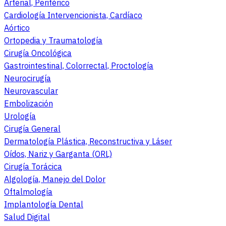
Arterial, Periférico
Cardiología Intervencionista, Cardíaco
Aórtico
Ortopedia y Traumatología
Cirugía Oncológica
Gastrointestinal, Colorrectal, Proctología
Neurocirugía
Neurovascular
Embolización
Urología
Cirugía General
Dermatología Plástica, Reconstructiva y Láser
Oídos, Nariz y Garganta (ORL)
Cirugía Torácica
Algología, Manejo del Dolor
Oftalmología
Implantología Dental
Salud Digital