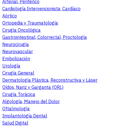
Arterial, Periférico
Cardiología Intervencionista, Cardíaco
Aórtico
Ortopedia y Traumatología
Cirugía Oncológica
Gastrointestinal, Colorrectal, Proctología
Neurocirugía
Neurovascular
Embolización
Urología
Cirugía General
Dermatología Plástica, Reconstructiva y Láser
Oídos, Nariz y Garganta (ORL)
Cirugía Torácica
Algología, Manejo del Dolor
Oftalmología
Implantología Dental
Salud Digital