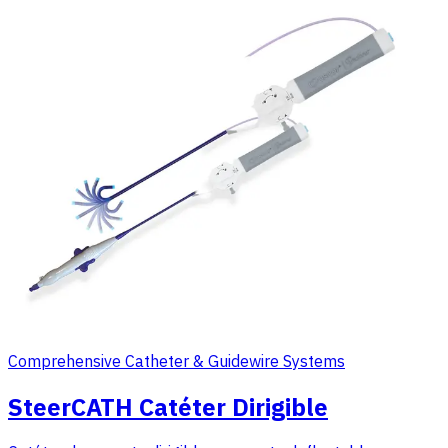
Comprehensive Catheter & Guidewire Systems
SteerCATH Catéter Dirigible