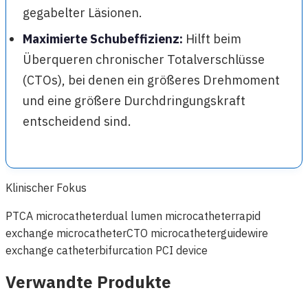
gegabelter Läsionen.
Maximierte Schubeffizienz:
Hilft beim
Überqueren chronischer Totalverschlüsse
(CTOs), bei denen ein größeres Drehmoment
und eine größere Durchdringungskraft
entscheidend sind.
Klinischer Fokus
PTCA microcatheter
dual lumen microcatheter
rapid
exchange microcatheter
CTO microcatheter
guidewire
exchange catheter
bifurcation PCI device
Verwandte Produkte