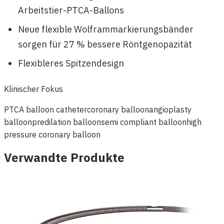
Arbeitstier-PTCA-Ballons
Neue flexible Wolframmarkierungsbänder
sorgen für 27 % bessere Röntgenopazität
Flexibleres Spitzendesign
Klinischer Fokus
PTCA balloon catheter
coronary balloon
angioplasty
balloon
predilation balloon
semi compliant balloon
high
pressure coronary balloon
Verwandte Produkte