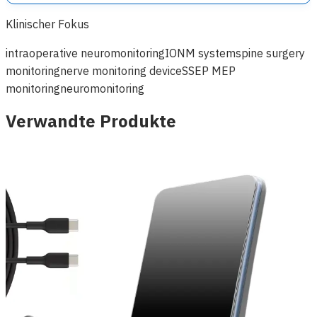
Klinischer Fokus
intraoperative neuromonitoring
IONM system
spine surgery
monitoring
nerve monitoring device
SSEP MEP
monitoring
neuromonitoring
Verwandte Produkte