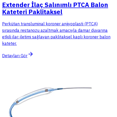
Extender İlaç Salınımlı PTCA Balon
Kateteri Paklitaksel
Perkütan transluminal koroner anjiyoplasti (PTCA)
sırasında restanozu azaltmak amacıyla damar duvarına
etkili ilaç iletimi sağlayan paklitaksel kaplı koroner balon
kateter.
Detayları Gör