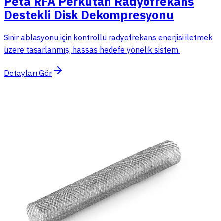
Peta RFA Perkütan Radyofrekans
Destekli Disk Dekompresyonu
Sinir ablasyonu için kontrollü radyofrekans enerjisi iletmek
üzere tasarlanmış, hassas hedefe yönelik sistem.
Detayları Gör