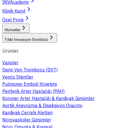
INVAcademy
Klinik Kanıt
Özel Proje
Hizmetler
Tıbbi İnovasyon Enstitüsü
Ürünler
Varisler
Derin Ven Trombozu (DVT)
Venöz Stentler
Pulmoner Emboli Yönetimi
Periferik Arter Hastalığı (PAH)
Koroner Arter Hastalığı & Kardiyak Girişimler
Aortik Anevrizma & Diseksiyon Onarımı
Kardiyak Cerrahi Aletleri
Nörovasküler Girişimler
Nöro, Omurga & Kranyal