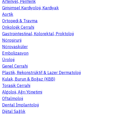
Arteriyel, Periferik
Girişimsel Kardiyoloji, Kardiyak
Aortik
Ortopedi & Travma
Onkolojik Cerrahi
Gastrointestinal, Kolorektal, Proktoloji
Nöroşirurji
Nörovasküler
Embolizasyon
Üroloji
Genel Cerrahi
Plastik, Rekonstrüktif & Lazer Dermatoloji
Kulak, Burun & Boğaz (KBB)
Torasik Cerrahi
Algoloji, Ağrı Yönetimi
Oftalmoloji
Dental İmplantoloji
Dijital Sağlık