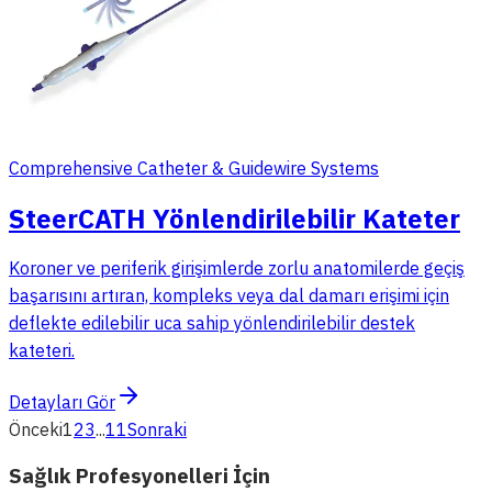
Comprehensive Catheter & Guidewire Systems
SteerCATH Yönlendirilebilir Kateter
Koroner ve periferik girişimlerde zorlu anatomilerde geçiş
başarısını artıran, kompleks veya dal damarı erişimi için
deflekte edilebilir uca sahip yönlendirilebilir destek
kateteri.
Detayları Gör
Önceki
1
2
3
...
11
Sonraki
Sağlık Profesyonelleri İçin