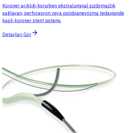
Koroner açıklığı korurken ekstraluminal sızdırmazlık
sağlayan, perforasyon veya psödoanevrizma tedavisinde
kaplı koroner stent sistemi.
Detayları Gör