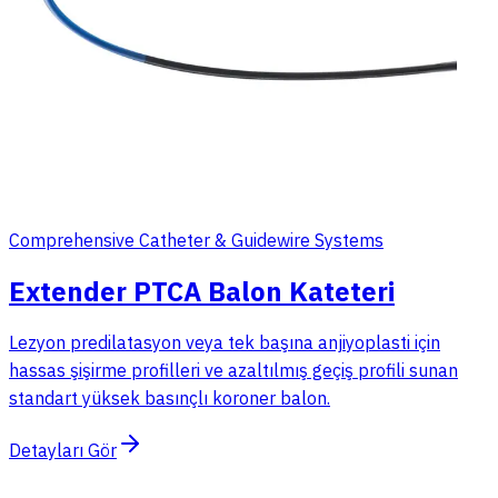
Comprehensive Catheter & Guidewire Systems
Extender PTCA Balon Kateteri
Lezyon predilatasyon veya tek başına anjiyoplasti için
hassas şişirme profilleri ve azaltılmış geçiş profili sunan
standart yüksek basınçlı koroner balon.
Detayları Gör