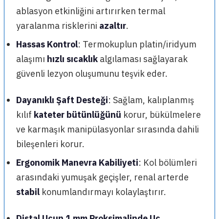
ablasyon etkinliğini artırırken termal
yaralanma risklerini
azaltır
.
Hassas Kontrol
: Termokuplun platin/iridyum
alaşımı
hızlı sıcaklık
algılaması sağlayarak
güvenli lezyon oluşumunu teşvik eder.
Dayanıklı Şaft Desteği
: Sağlam, kalıplanmış
kılıf
kateter bütünlüğünü
korur, bükülmelere
ve karmaşık manipülasyonlar sırasında dahili
bileşenleri korur.
Ergonomik Manevra Kabiliyeti
: Kol bölümleri
arasındaki yumuşak geçişler, renal arterde
stabil
konumlandırmayı kolaylaştırır.
Distal Ucun 1 mm Proksimalinde Uç