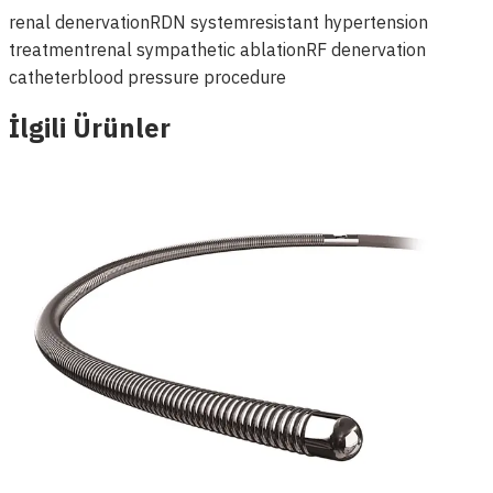
renal denervation
RDN system
resistant hypertension
treatment
renal sympathetic ablation
RF denervation
catheter
blood pressure procedure
İlgili Ürünler