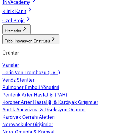
INVAcademy
Klinik Kanıt
Özel Proje
Hizmetler
Tıbbi İnovasyon Enstitüsü
Ürünler
Varisler
Derin Ven Trombozu (DVT)
Venöz Stentler
Pulmoner Emboli Yönetimi
Periferik Arter Hastalığı (PAH)
Koroner Arter Hastalığı & Kardiyak Girişimler
Aortik Anevrizma & Diseksiyon Onarımı
Kardiyak Cerrahi Aletleri
Nörovasküler Girişimler
Nöro, Omurga & Kranyal