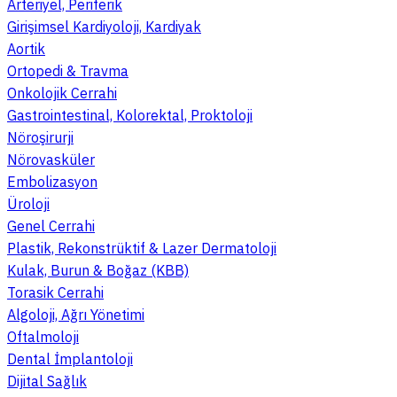
Arteriyel, Periferik
Girişimsel Kardiyoloji, Kardiyak
Aortik
Ortopedi & Travma
Onkolojik Cerrahi
Gastrointestinal, Kolorektal, Proktoloji
Nöroşirurji
Nörovasküler
Embolizasyon
Üroloji
Genel Cerrahi
Plastik, Rekonstrüktif & Lazer Dermatoloji
Kulak, Burun & Boğaz (KBB)
Torasik Cerrahi
Algoloji, Ağrı Yönetimi
Oftalmoloji
Dental İmplantoloji
Dijital Sağlık