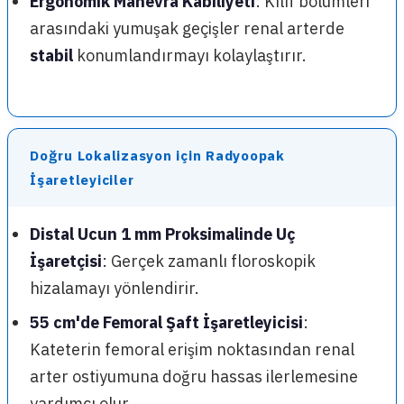
Ergonomik Manevra Kabiliyeti
: Kılıf bölümleri
arasındaki yumuşak geçişler renal arterde
stabil
konumlandırmayı kolaylaştırır.
Doğru Lokalizasyon için Radyoopak
İşaretleyiciler
Distal Ucun 1 mm Proksimalinde Uç
İşaretçisi
: Gerçek zamanlı floroskopik
hizalamayı yönlendirir.
55 cm'de Femoral Şaft İşaretleyicisi
:
Kateterin femoral erişim noktasından renal
arter ostiyumuna doğru hassas ilerlemesine
yardımcı olur.