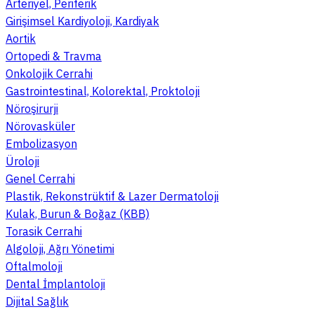
Arteriyel, Periferik
Girişimsel Kardiyoloji, Kardiyak
Aortik
Ortopedi & Travma
Onkolojik Cerrahi
Gastrointestinal, Kolorektal, Proktoloji
Nöroşirurji
Nörovasküler
Embolizasyon
Üroloji
Genel Cerrahi
Plastik, Rekonstrüktif & Lazer Dermatoloji
Kulak, Burun & Boğaz (KBB)
Torasik Cerrahi
Algoloji, Ağrı Yönetimi
Oftalmoloji
Dental İmplantoloji
Dijital Sağlık