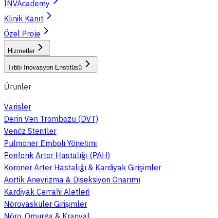
INVAcademy
Klinik Kanıt
Özel Proje
Hizmetler
Tıbbi İnovasyon Enstitüsü
Ürünler
Varisler
Derin Ven Trombozu (DVT)
Venöz Stentler
Pulmoner Emboli Yönetimi
Periferik Arter Hastalığı (PAH)
Koroner Arter Hastalığı & Kardiyak Girişimler
Aortik Anevrizma & Diseksiyon Onarımı
Kardiyak Cerrahi Aletleri
Nörovasküler Girişimler
Nöro, Omurga & Kranyal