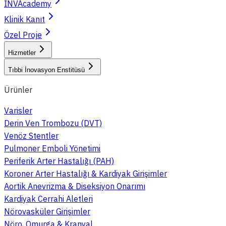
INVAcademy
Klinik Kanıt
Özel Proje
Hizmetler
Tıbbi İnovasyon Enstitüsü
Ürünler
Varisler
Derin Ven Trombozu (DVT)
Venöz Stentler
Pulmoner Emboli Yönetimi
Periferik Arter Hastalığı (PAH)
Koroner Arter Hastalığı & Kardiyak Girişimler
Aortik Anevrizma & Diseksiyon Onarımı
Kardiyak Cerrahi Aletleri
Nörovasküler Girişimler
Nöro, Omurga & Kranyal