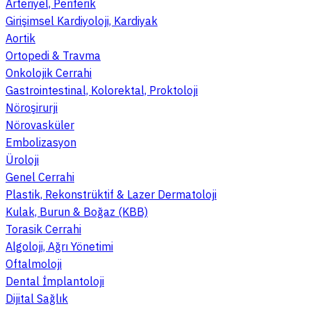
Arteriyel, Periferik
Girişimsel Kardiyoloji, Kardiyak
Aortik
Ortopedi & Travma
Onkolojik Cerrahi
Gastrointestinal, Kolorektal, Proktoloji
Nöroşirurji
Nörovasküler
Embolizasyon
Üroloji
Genel Cerrahi
Plastik, Rekonstrüktif & Lazer Dermatoloji
Kulak, Burun & Boğaz (KBB)
Torasik Cerrahi
Algoloji, Ağrı Yönetimi
Oftalmoloji
Dental İmplantoloji
Dijital Sağlık