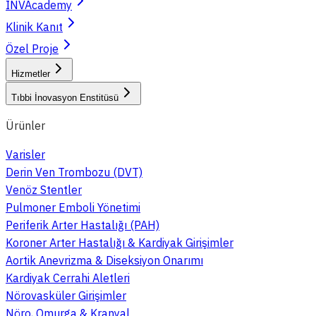
INVAcademy
Klinik Kanıt
Özel Proje
Hizmetler
Tıbbi İnovasyon Enstitüsü
Ürünler
Varisler
Derin Ven Trombozu (DVT)
Venöz Stentler
Pulmoner Emboli Yönetimi
Periferik Arter Hastalığı (PAH)
Koroner Arter Hastalığı & Kardiyak Girişimler
Aortik Anevrizma & Diseksiyon Onarımı
Kardiyak Cerrahi Aletleri
Nörovasküler Girişimler
Nöro, Omurga & Kranyal