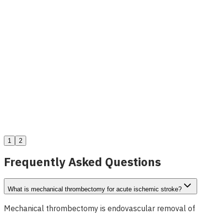
MicroDELIVERY Embolizasyon Kateteri
Detayları Gör
1
2
Frequently Asked Questions
What is mechanical thrombectomy for acute ischemic stroke?
Mechanical thrombectomy is endovascular removal of