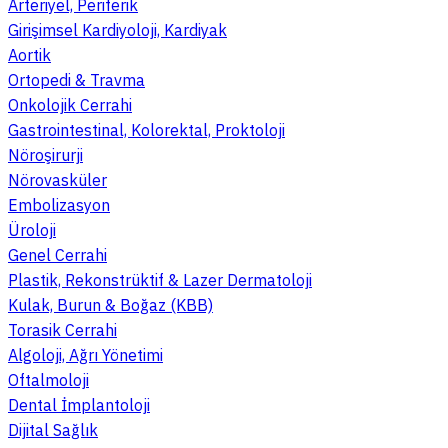
Arteriyel, Periferik
Girişimsel Kardiyoloji, Kardiyak
Aortik
Ortopedi & Travma
Onkolojik Cerrahi
Gastrointestinal, Kolorektal, Proktoloji
Nöroşirurji
Nörovasküler
Embolizasyon
Üroloji
Genel Cerrahi
Plastik, Rekonstrüktif & Lazer Dermatoloji
Kulak, Burun & Boğaz (KBB)
Torasik Cerrahi
Algoloji, Ağrı Yönetimi
Oftalmoloji
Dental İmplantoloji
Dijital Sağlık