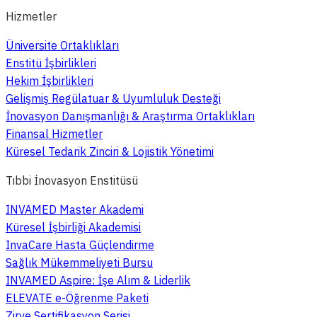
Hizmetler
Üniversite Ortaklıkları
Enstitü İşbirlikleri
Hekim İşbirlikleri
Gelişmiş Regülatuar & Uyumluluk Desteği
İnovasyon Danışmanlığı & Araştırma Ortaklıkları
Finansal Hizmetler
Küresel Tedarik Zinciri & Lojistik Yönetimi
Tıbbi İnovasyon Enstitüsü
INVAMED Master Akademi
Küresel İşbirliği Akademisi
InvaCare Hasta Güçlendirme
Sağlık Mükemmeliyeti Bursu
INVAMED Aspire: İşe Alım & Liderlik
ELEVATE e-Öğrenme Paketi
Zirve Sertifikasyon Serisi