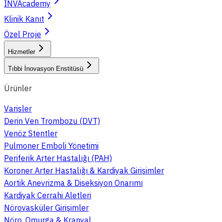
INVAcademy
Klinik Kanıt
Özel Proje
Hizmetler
Tıbbi İnovasyon Enstitüsü
Ürünler
Varisler
Derin Ven Trombozu (DVT)
Venöz Stentler
Pulmoner Emboli Yönetimi
Periferik Arter Hastalığı (PAH)
Koroner Arter Hastalığı & Kardiyak Girişimler
Aortik Anevrizma & Diseksiyon Onarımı
Kardiyak Cerrahi Aletleri
Nörovasküler Girişimler
Nöro, Omurga & Kranyal