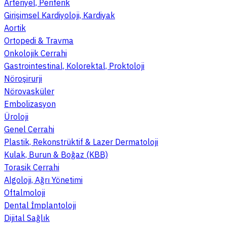
Arteriyel, Periferik
Girişimsel Kardiyoloji, Kardiyak
Aortik
Ortopedi & Travma
Onkolojik Cerrahi
Gastrointestinal, Kolorektal, Proktoloji
Nöroşirurji
Nörovasküler
Embolizasyon
Üroloji
Genel Cerrahi
Plastik, Rekonstrüktif & Lazer Dermatoloji
Kulak, Burun & Boğaz (KBB)
Torasik Cerrahi
Algoloji, Ağrı Yönetimi
Oftalmoloji
Dental İmplantoloji
Dijital Sağlık