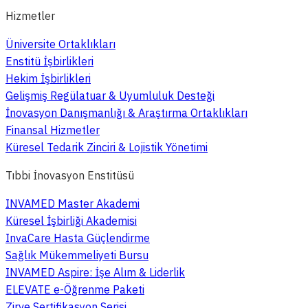
Hizmetler
Üniversite Ortaklıkları
Enstitü İşbirlikleri
Hekim İşbirlikleri
Gelişmiş Regülatuar & Uyumluluk Desteği
İnovasyon Danışmanlığı & Araştırma Ortaklıkları
Finansal Hizmetler
Küresel Tedarik Zinciri & Lojistik Yönetimi
Tıbbi İnovasyon Enstitüsü
INVAMED Master Akademi
Küresel İşbirliği Akademisi
InvaCare Hasta Güçlendirme
Sağlık Mükemmeliyeti Bursu
INVAMED Aspire: İşe Alım & Liderlik
ELEVATE e-Öğrenme Paketi
Zirve Sertifikasyon Serisi