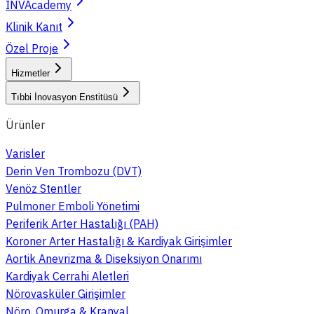
INVAcademy
Klinik Kanıt
Özel Proje
Hizmetler
Tıbbi İnovasyon Enstitüsü
Ürünler
Varisler
Derin Ven Trombozu (DVT)
Venöz Stentler
Pulmoner Emboli Yönetimi
Periferik Arter Hastalığı (PAH)
Koroner Arter Hastalığı & Kardiyak Girişimler
Aortik Anevrizma & Diseksiyon Onarımı
Kardiyak Cerrahi Aletleri
Nörovasküler Girişimler
Nöro, Omurga & Kranyal