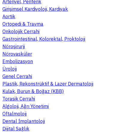
Arteriyel, Periferik
Girişimsel Kardiyoloji, Kardiyak
Aortik
Ortopedi & Travma
Onkolojik Cerrahi
Gastrointestinal, Kolorektal, Proktoloji
Nöroşirurji
Nörovasküler
Embolizasyon
Üroloji
Genel Cerrahi
Plastik, Rekonstrüktif & Lazer Dermatoloji
Kulak, Burun & Boğaz (KBB)
Torasik Cerrahi
Algoloji, Ağrı Yönetimi
Oftalmoloji
Dental İmplantoloji
Dijital Sağlık