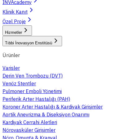
INVAcademy
Klinik Kanıt
Özel Proje
Hizmetler
Tıbbi İnovasyon Enstitüsü
Ürünler
Varisler
Derin Ven Trombozu (DVT)
Venöz Stentler
Pulmoner Emboli Yönetimi
Periferik Arter Hastalığı (PAH)
Koroner Arter Hastalığı & Kardiyak Girişimler
Aortik Anevrizma & Diseksiyon Onarımı
Kardiyak Cerrahi Aletleri
Nörovasküler Girişimler
Nöro, Omurga & Kranyal