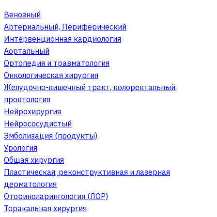
Венозный
Артериальный, Периферический
Интервенционная кардиология
Аортальный
Ортопедия и травматология
Онкологическая хирургия
Желудочно-кишечный тракт, колоректальный,
проктология
Нейрохирургия
Нейрососудистый
Эмболизация (продукты)
Урология
Общая хирургия
Пластическая, реконструктивная и лазерная
дерматология
Оториноларингология (ЛОР)
Торакальная хирургия