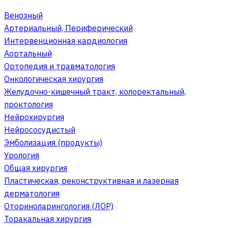
Венозный
Артериальный, Периферический
Интервенционная кардиология
Аортальный
Ортопедия и травматология
Онкологическая хирургия
Желудочно-кишечный тракт, колоректальный,
проктология
Нейрохирургия
Нейрососудистый
Эмболизация (продукты)
Урология
Общая хирургия
Пластическая, реконструктивная и лазерная
дерматология
Оториноларингология (ЛОР)
Торакальная хирургия