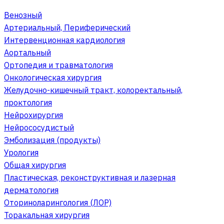
Венозный
Артериальный, Периферический
Интервенционная кардиология
Аортальный
Ортопедия и травматология
Онкологическая хирургия
Желудочно-кишечный тракт, колоректальный,
проктология
Нейрохирургия
Нейрососудистый
Эмболизация (продукты)
Урология
Общая хирургия
Пластическая, реконструктивная и лазерная
дерматология
Оториноларингология (ЛОР)
Торакальная хирургия