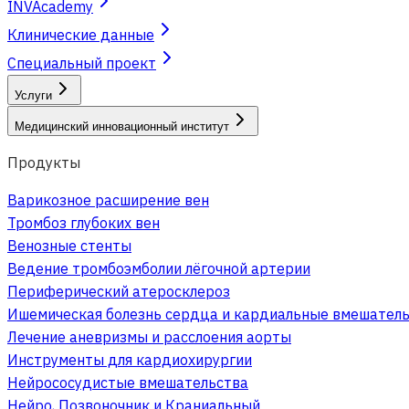
INVAcademy
Клинические данные
Специальный проект
Услуги
Медицинский инновационный институт
Продукты
Варикозное расширение вен
Тромбоз глубоких вен
Венозные стенты
Ведение тромбоэмболии лёгочной артерии
Периферический атеросклероз
Ишемическая болезнь сердца и кардиальные вмешател
Лечение аневризмы и расслоения аорты
Инструменты для кардиохирургии
Нейрососудистые вмешательства
Нейро, Позвоночник и Краниальный