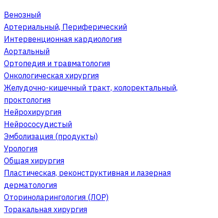
Венозный
Артериальный, Периферический
Интервенционная кардиология
Аортальный
Ортопедия и травматология
Онкологическая хирургия
Желудочно-кишечный тракт, колоректальный,
проктология
Нейрохирургия
Нейрососудистый
Эмболизация (продукты)
Урология
Общая хирургия
Пластическая, реконструктивная и лазерная
дерматология
Оториноларингология (ЛОР)
Торакальная хирургия