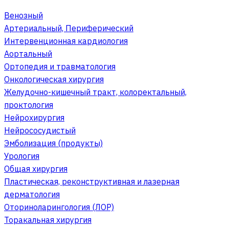
Венозный
Артериальный, Периферический
Интервенционная кардиология
Аортальный
Ортопедия и травматология
Онкологическая хирургия
Желудочно-кишечный тракт, колоректальный,
проктология
Нейрохирургия
Нейрососудистый
Эмболизация (продукты)
Урология
Общая хирургия
Пластическая, реконструктивная и лазерная
дерматология
Оториноларингология (ЛОР)
Торакальная хирургия