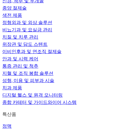
신경, 척추 및 두개골
종양 절제술
색전 제품
정형외과 및 외상 솔루션
비뇨기과 및 요실금 관리
치질 및 치루 관리
위장관 및 담도 스텐트
이비인후과 및 연조직 절제술
안과 및 시력 케어
통증 관리 및 척추
지혈 및 조직 봉합 솔루션
성형, 미용 및 피부과 시술
치과 제품
디지털 헬스 및 원격 모니터링
종합 카테터 및 가이드와이어 시스템
특산품
정맥