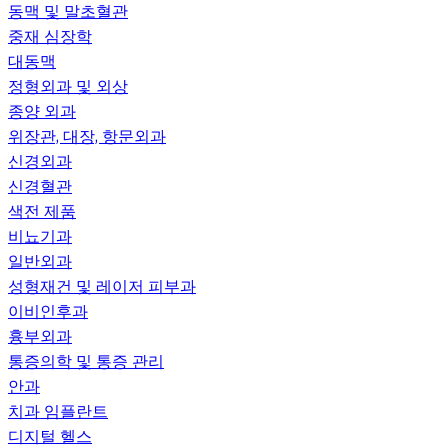
동맥 및 말초혈관
중재 심장학
대동맥
정형외과 및 외상
종양 외과
위장관, 대장, 항문외과
신경외과
신경혈관
색전 제품
비뇨기과
일반외과
성형재건 및 레이저 피부과
이비인후과
흉부외과
통증의학 및 통증 관리
안과
치과 임플란트
디지털 헬스