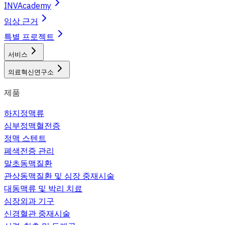
INVAcademy
임상 근거
특별 프로젝트
서비스
의료혁신연구소
제품
하지정맥류
심부정맥혈전증
정맥 스텐트
폐색전증 관리
말초동맥질환
관상동맥질환 및 심장 중재시술
대동맥류 및 박리 치료
심장외과 기구
신경혈관 중재시술