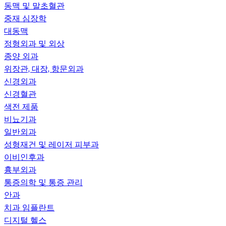
동맥 및 말초혈관
중재 심장학
대동맥
정형외과 및 외상
종양 외과
위장관, 대장, 항문외과
신경외과
신경혈관
색전 제품
비뇨기과
일반외과
성형재건 및 레이저 피부과
이비인후과
흉부외과
통증의학 및 통증 관리
안과
치과 임플란트
디지털 헬스