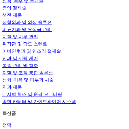
신경, 척추 및 두개골
종양 절제술
색전 제품
정형외과 및 외상 솔루션
비뇨기과 및 요실금 관리
치질 및 치루 관리
위장관 및 담도 스텐트
이비인후과 및 연조직 절제술
안과 및 시력 케어
통증 관리 및 척추
지혈 및 조직 봉합 솔루션
성형, 미용 및 피부과 시술
치과 제품
디지털 헬스 및 원격 모니터링
종합 카테터 및 가이드와이어 시스템
특산품
정맥