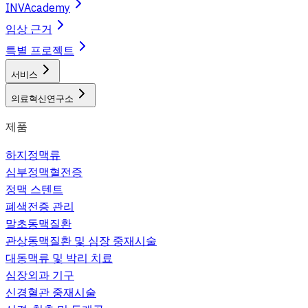
INVAcademy
임상 근거
특별 프로젝트
서비스
의료혁신연구소
제품
하지정맥류
심부정맥혈전증
정맥 스텐트
폐색전증 관리
말초동맥질환
관상동맥질환 및 심장 중재시술
대동맥류 및 박리 치료
심장외과 기구
신경혈관 중재시술