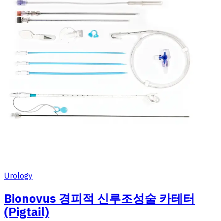
Urology
Bionovus 경피적 신루조성술 카테터
(Pigtail)