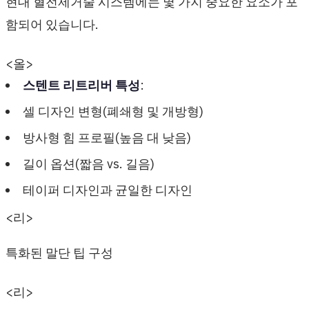
현대 혈전제거술 시스템에는 몇 가지 중요한 요소가 포
함되어 있습니다.
<올>
스텐트 리트리버 특성
:
셀 디자인 변형(폐쇄형 및 개방형)
방사형 힘 프로필(높음 대 낮음)
길이 옵션(짧음 vs. 길음)
테이퍼 디자인과 균일한 디자인
<리>
특화된 말단 팁 구성
<리>