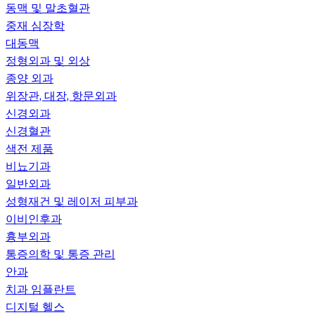
동맥 및 말초혈관
중재 심장학
대동맥
정형외과 및 외상
종양 외과
위장관, 대장, 항문외과
신경외과
신경혈관
색전 제품
비뇨기과
일반외과
성형재건 및 레이저 피부과
이비인후과
흉부외과
통증의학 및 통증 관리
안과
치과 임플란트
디지털 헬스