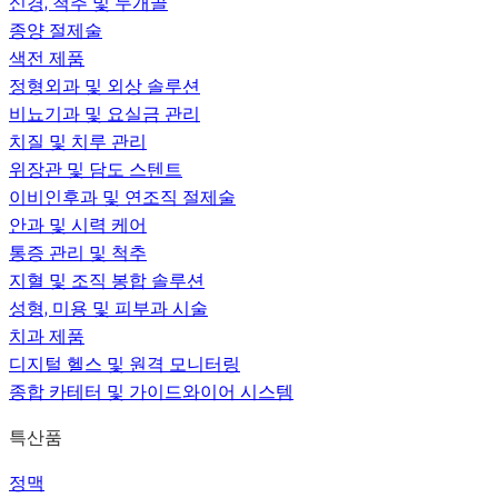
신경, 척추 및 두개골
종양 절제술
색전 제품
정형외과 및 외상 솔루션
비뇨기과 및 요실금 관리
치질 및 치루 관리
위장관 및 담도 스텐트
이비인후과 및 연조직 절제술
안과 및 시력 케어
통증 관리 및 척추
지혈 및 조직 봉합 솔루션
성형, 미용 및 피부과 시술
치과 제품
디지털 헬스 및 원격 모니터링
종합 카테터 및 가이드와이어 시스템
특산품
정맥