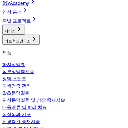
INVAcademy
임상 근거
특별 프로젝트
서비스
의료혁신연구소
제품
하지정맥류
심부정맥혈전증
정맥 스텐트
폐색전증 관리
말초동맥질환
관상동맥질환 및 심장 중재시술
대동맥류 및 박리 치료
심장외과 기구
신경혈관 중재시술