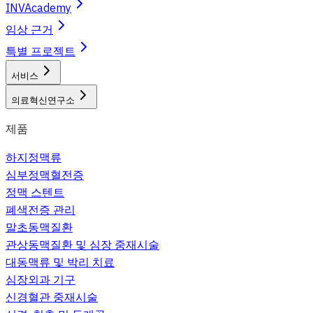
INVAcademy
임상 근거
특별 프로젝트
서비스
의료혁신연구소
제품
하지정맥류
심부정맥혈전증
정맥 스텐트
폐색전증 관리
말초동맥질환
관상동맥질환 및 심장 중재시술
대동맥류 및 박리 치료
심장외과 기구
신경혈관 중재시술