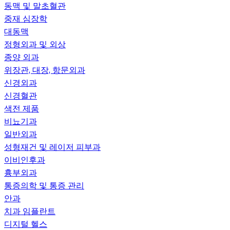
동맥 및 말초혈관
중재 심장학
대동맥
정형외과 및 외상
종양 외과
위장관, 대장, 항문외과
신경외과
신경혈관
색전 제품
비뇨기과
일반외과
성형재건 및 레이저 피부과
이비인후과
흉부외과
통증의학 및 통증 관리
안과
치과 임플란트
디지털 헬스