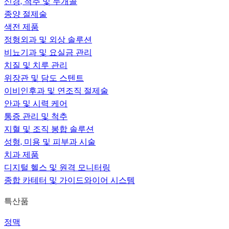
신경, 척추 및 두개골
종양 절제술
색전 제품
정형외과 및 외상 솔루션
비뇨기과 및 요실금 관리
치질 및 치루 관리
위장관 및 담도 스텐트
이비인후과 및 연조직 절제술
안과 및 시력 케어
통증 관리 및 척추
지혈 및 조직 봉합 솔루션
성형, 미용 및 피부과 시술
치과 제품
디지털 헬스 및 원격 모니터링
종합 카테터 및 가이드와이어 시스템
특산품
정맥