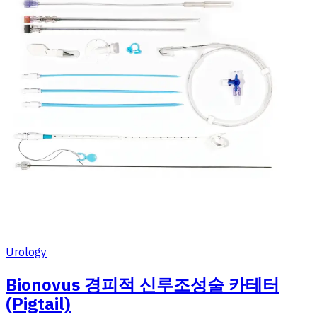
Urology
Bionovus 경피적 신루조성술 카테터
(Pigtail)