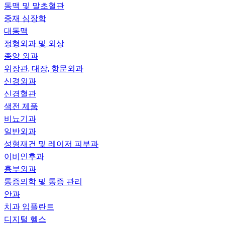
동맥 및 말초혈관
중재 심장학
대동맥
정형외과 및 외상
종양 외과
위장관, 대장, 항문외과
신경외과
신경혈관
색전 제품
비뇨기과
일반외과
성형재건 및 레이저 피부과
이비인후과
흉부외과
통증의학 및 통증 관리
안과
치과 임플란트
디지털 헬스