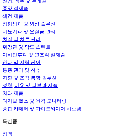
신경, 척추 및 두개골
종양 절제술
색전 제품
정형외과 및 외상 솔루션
비뇨기과 및 요실금 관리
치질 및 치루 관리
위장관 및 담도 스텐트
이비인후과 및 연조직 절제술
안과 및 시력 케어
통증 관리 및 척추
지혈 및 조직 봉합 솔루션
성형, 미용 및 피부과 시술
치과 제품
디지털 헬스 및 원격 모니터링
종합 카테터 및 가이드와이어 시스템
특산품
정맥