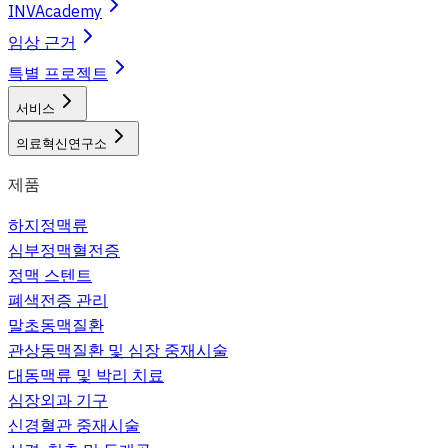
INVAcademy
임상 근거
특별 프로젝트
서비스
의료혁신연구소
제품
하지정맥류
심부정맥혈전증
정맥 스텐트
폐색전증 관리
말초동맥질환
관상동맥질환 및 심장 중재시술
대동맥류 및 박리 치료
심장외과 기구
신경혈관 중재시술