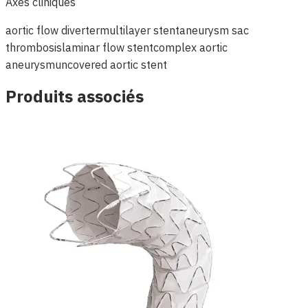
Axes cliniques
aortic flow diverter
multilayer stent
aneurysm sac
thrombosis
laminar flow stent
complex aortic
aneurysm
uncovered aortic stent
Produits associés