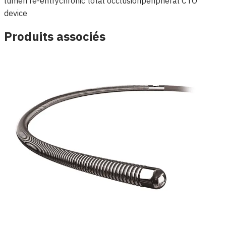
lumen re-entry
chronic total occlusion
peripheral CTO
device
Produits associés