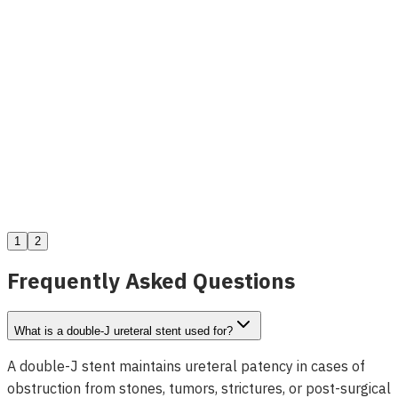
Zebra Fil Guide for Urological Procedures
Voir les détails
1
2
Frequently Asked Questions
What is a double-J ureteral stent used for?
A double-J stent maintains ureteral patency in cases of
obstruction from stones, tumors, strictures, or post-surgical