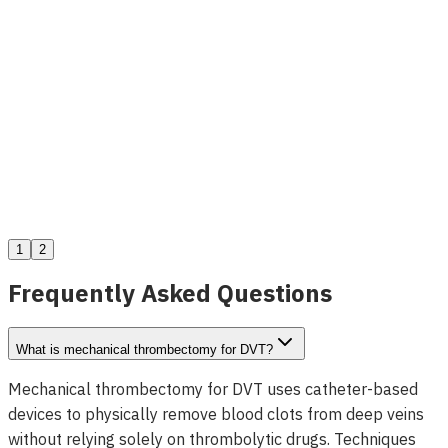
Atlas Stent Veineux
Voir les détails
1
2
Frequently Asked Questions
What is mechanical thrombectomy for DVT?
Mechanical thrombectomy for DVT uses catheter-based
devices to physically remove blood clots from deep veins
without relying solely on thrombolytic drugs. Techniques