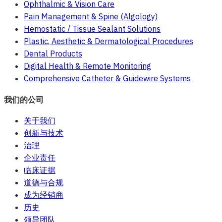
Ophthalmic & Vision Care
Pain Management & Spine (Algology)
Hemostatic / Tissue Sealant Solutions
Plastic, Aesthetic & Dermatological Procedures
Dental Products
Digital Health & Remote Monitoring
Comprehensive Catheter & Guidewire Systems
我们的公司
关于我们
创新与技术
治理
企业责任
临床证据
道德与合规
成为经销商
历史
领导团队