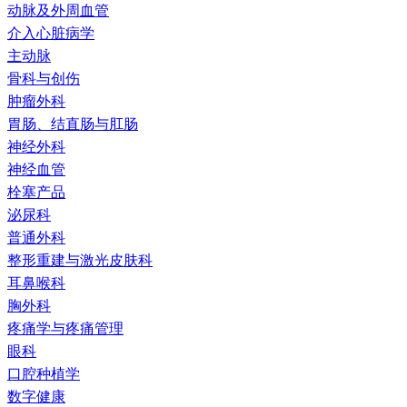
动脉及外周血管
介入心脏病学
主动脉
骨科与创伤
肿瘤外科
胃肠、结直肠与肛肠
神经外科
神经血管
栓塞产品
泌尿科
普通外科
整形重建与激光皮肤科
耳鼻喉科
胸外科
疼痛学与疼痛管理
眼科
口腔种植学
数字健康