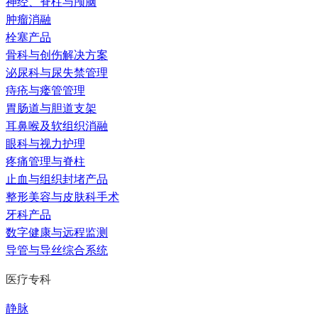
神经、脊柱与颅脑
肿瘤消融
栓塞产品
骨科与创伤解决方案
泌尿科与尿失禁管理
痔疮与瘘管管理
胃肠道与胆道支架
耳鼻喉及软组织消融
眼科与视力护理
疼痛管理与脊柱
止血与组织封堵产品
整形美容与皮肤科手术
牙科产品
数字健康与远程监测
导管与导丝综合系统
医疗专科
静脉