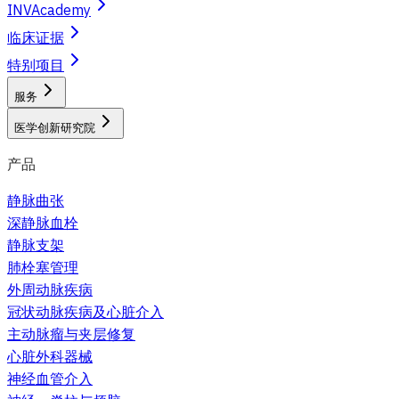
INVAcademy
临床证据
特别项目
服务
医学创新研究院
产品
静脉曲张
深静脉血栓
静脉支架
肺栓塞管理
外周动脉疾病
冠状动脉疾病及心脏介入
主动脉瘤与夹层修复
心脏外科器械
神经血管介入