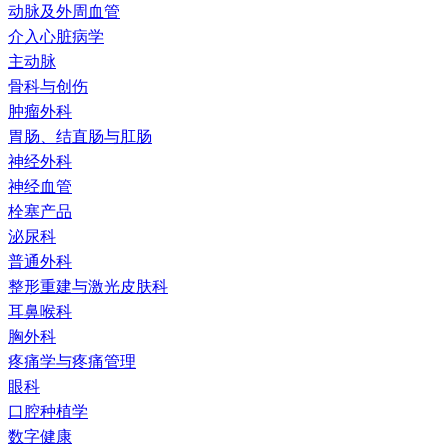
动脉及外周血管
介入心脏病学
主动脉
骨科与创伤
肿瘤外科
胃肠、结直肠与肛肠
神经外科
神经血管
栓塞产品
泌尿科
普通外科
整形重建与激光皮肤科
耳鼻喉科
胸外科
疼痛学与疼痛管理
眼科
口腔种植学
数字健康