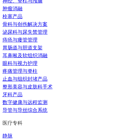
神经、脊柱与颅脑
肿瘤消融
栓塞产品
骨科与创伤解决方案
泌尿科与尿失禁管理
痔疮与瘘管管理
胃肠道与胆道支架
耳鼻喉及软组织消融
眼科与视力护理
疼痛管理与脊柱
止血与组织封堵产品
整形美容与皮肤科手术
牙科产品
数字健康与远程监测
导管与导丝综合系统
医疗专科
静脉