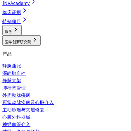
INVAcademy
临床证据
特别项目
服务
医学创新研究院
产品
静脉曲张
深静脉血栓
静脉支架
肺栓塞管理
外周动脉疾病
冠状动脉疾病及心脏介入
主动脉瘤与夹层修复
心脏外科器械
神经血管介入