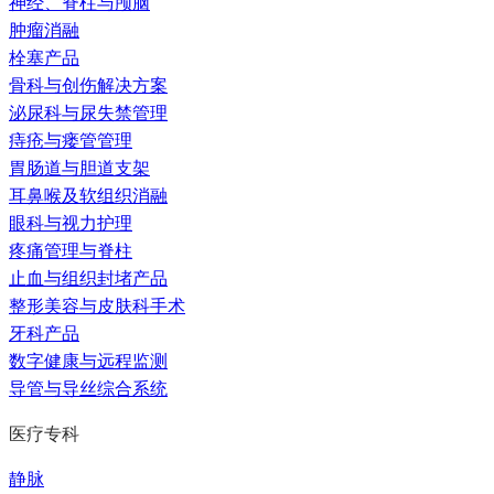
神经、脊柱与颅脑
肿瘤消融
栓塞产品
骨科与创伤解决方案
泌尿科与尿失禁管理
痔疮与瘘管管理
胃肠道与胆道支架
耳鼻喉及软组织消融
眼科与视力护理
疼痛管理与脊柱
止血与组织封堵产品
整形美容与皮肤科手术
牙科产品
数字健康与远程监测
导管与导丝综合系统
医疗专科
静脉