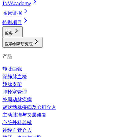
INVAcademy
临床证据
特别项目
服务
医学创新研究院
产品
静脉曲张
深静脉血栓
静脉支架
肺栓塞管理
外周动脉疾病
冠状动脉疾病及心脏介入
主动脉瘤与夹层修复
心脏外科器械
神经血管介入