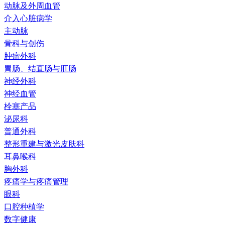
动脉及外周血管
介入心脏病学
主动脉
骨科与创伤
肿瘤外科
胃肠、结直肠与肛肠
神经外科
神经血管
栓塞产品
泌尿科
普通外科
整形重建与激光皮肤科
耳鼻喉科
胸外科
疼痛学与疼痛管理
眼科
口腔种植学
数字健康